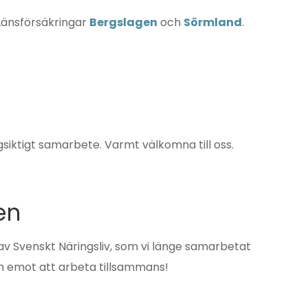
 Länsförsäkringar
Bergslagen
och
Sörmland
.
gsiktigt samarbete. Varmt välkomna till oss.
en
 av Svenskt Näringsliv, som vi länge samarbetat
am emot att arbeta tillsammans!