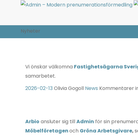
Nyheter
Vi önskar välkomna
Fastighetsägarna Sveri
samarbetet.
2026-02-13
Olivia Gogoll
News
Kommentarer in
Arbio
ansluter sig till
Admin
för sin prenumerat
Möbelföretagen
och
Gröna Arbetsgivare
,
s