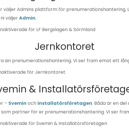
ar väljer Admins plattform för prenumerationshantering,
ni väljer
Admin
.
naktiverade
för LF Bergslagen & Sörmland
Jernkontoret
era sin prenumerationshantering. Vi ser fram emot ett lån
naktiverade
för Jernkontoret
vemin & Installatörsföretag
er –
Svemin
och
Installatörsföretagen
. Båda är en del
ss som partner för er prenumerationshantering. Vi ser fr
naktiverade
för Svemin & Installatörsföretagen