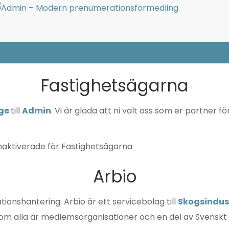
Currently browsing: News
Fastighetsägarna
ge
till
Admin
. Vi är glada att ni valt oss som er partne
aktiverade
för Fastighetsägarna
Arbio
ionshantering. Arbio är ett servicebolag till
Skogsindus
om alla är medlemsorganisationer och en del av Svenskt När